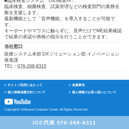
■臨床検査システム「LifLi検査Hi」
臨床検査、細菌検査、試薬管理などの検査部門の業務全
般を支援します。
最新機能として「音声機能」を導入することが可能で
す。
キーボードやマウスに触らずに、音声だけでME結果確認
で結果の承認や再検の指示を行うことができます。
当社窓口
医療システム本部 DXソリューション部 イノベーション
推進課
TEL：
076-268-8315
サイトご利用にあたって
免責事項
個人情報保護方針について
個人情報のお取り扱いについて
Copyright© Ishikawa Computer Center. All Rights Reserved.
ICC代表 076-268-8311