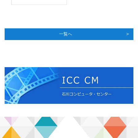
も
な
一覧へ