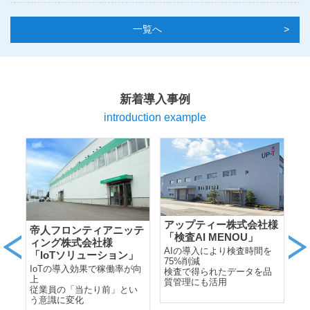
一覧へ
新着導入事例
introduction example
アップティー株式会社様
帝人フロンティアニッテ
中
「検査AI MENOU」
ィング株式会社様
様
AIの導入により検査時間を
「IoTソリューション」
「
が加
75%削減
サ
IoTの導入効果で稼働率が向
検査で得られたデータを品
化
W
上
質管理にも活用
従業員の「当たり前」とい
W
効
う意識に変化
を