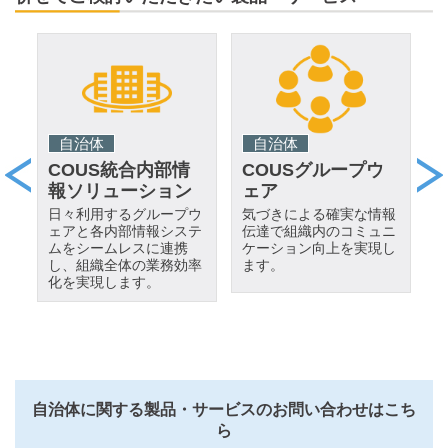
自治体
自治体
COUS統合内部情
COUSグループウ
報ソリューション
ェア
管
日々利用するグループウ
気づきによる確実な情報
向
ェアと各内部情報システ
伝達で組織内のコミュニ
ムをシームレスに連携
ケーション向上を実現し
し、組織全体の業務効率
ます。
化を実現します。
自治体に関する製品・サービスのお問い合わせはこち
ら