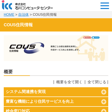
HOME
>
自治体
> COUS住民情報
COUS住民情報
概要
|
|
|
概要を全て開く
全て閉じる
システム間連携を実現
豊富な機能により住民サービスを向上
総合窓口対応