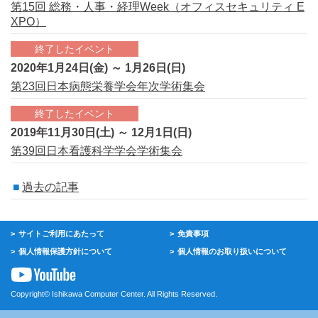
第15回 総務・人事・経理Week（オフィスセキュリティ E
XPO）
終了したイベント
2020年1月24日(金) ～ 1月26日(日)
第23回日本病態栄養学会年次学術集会
終了したイベント
2019年11月30日(土) ～ 12月1日(日)
第39回日本看護科学学会学術集会
過去の記事
サイトご利用にあたって
免責事項
個人情報保護方針について
個人情報のお取り扱いについて
Copyright© Ishikawa Computer Center. All Rights Reserved.