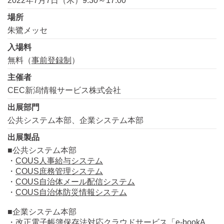
2022年7月7日（木）9:30～17:00
場所
朱鷺メッセ
入場料
無料（
事前登録制
）
主催者
CEC新潟情報サービス株式会社
出展部門
公共システム本部、企業システム本部
出展製品
■公共システム本部
・
COUS人事給与システム
・
COUS庶務管理システム
・
COUS自治体メール配信システム
・
COUS自治体防災情報システム
■企業システム本部
・
改正電子帳簿保存法対応クラウドサービス「e-bookA